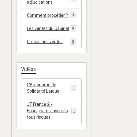
adjudications
Comment procéder ?
3
Les ventes du Cabinet
0
Prochaines ventes
0
Vidéos
L'Autonome de
3
Solidarité Laïque
JT France 2 -
Enseignants: assurés
1
tous risques